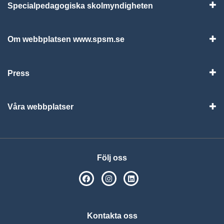
Specialpedagogiska skolmyndigheten
Vis
Om webbplatsen www.spsm.se
Vis
Press
Visa
Våra webbplatser
Visa
Följ oss
SPSM på Facebook
SPSM på Instagram
Följ oss på Linkedin
Kontakta oss