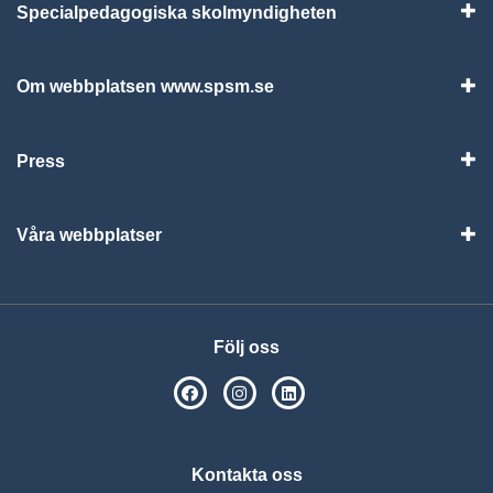
Specialpedagogiska skolmyndigheten
Vis
Om webbplatsen www.spsm.se
Vis
Press
Visa
Våra webbplatser
Visa
Följ oss
SPSM på Facebook
SPSM på Instagram
Följ oss på Linkedin
Kontakta oss