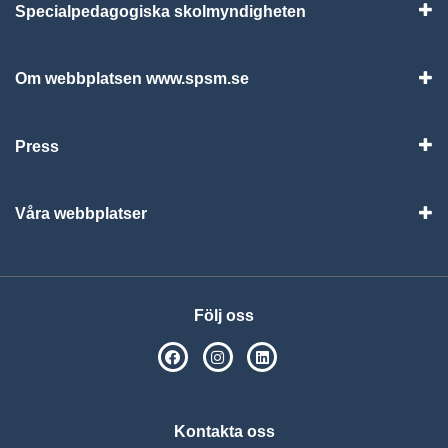
Specialpedagogiska skolmyndigheten
Vis
Om webbplatsen www.spsm.se
Vis
Press
Visa
Våra webbplatser
Visa
Följ oss
SPSM på Facebook
SPSM på Instagram
Följ oss på Linkedin
Kontakta oss