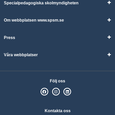
Specialpedagogiska skolmyndigheten
Vis
Om webbplatsen www.spsm.se
Vis
Press
Visa
Våra webbplatser
Visa
Följ oss
SPSM på Facebook
SPSM på Instagram
Följ oss på Linkedin
Kontakta oss