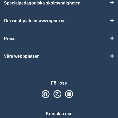
Specialpedagogiska skolmyndigheten
Vis
Om webbplatsen www.spsm.se
Vis
Press
Visa
Våra webbplatser
Visa
Följ oss
SPSM på Facebook
SPSM på Instagram
Följ oss på Linkedin
Kontakta oss