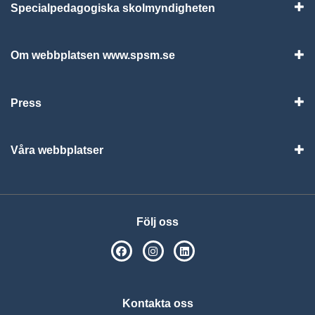
Specialpedagogiska skolmyndigheten
Vis
Om webbplatsen www.spsm.se
Vis
Press
Visa
Våra webbplatser
Visa
Följ oss
SPSM på Facebook
SPSM på Instagram
Följ oss på Linkedin
Kontakta oss