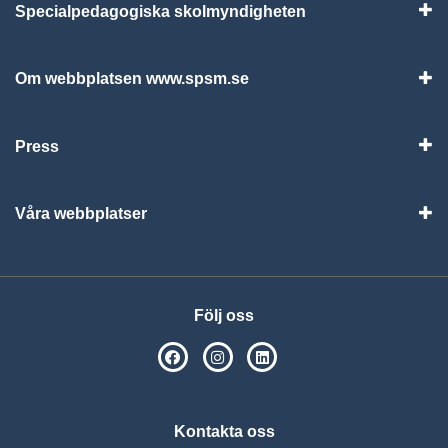
Specialpedagogiska skolmyndigheten
Vis
Om webbplatsen www.spsm.se
Vis
Press
Visa
Våra webbplatser
Visa
Följ oss
SPSM på Facebook
SPSM på Instagram
Följ oss på Linkedin
Kontakta oss