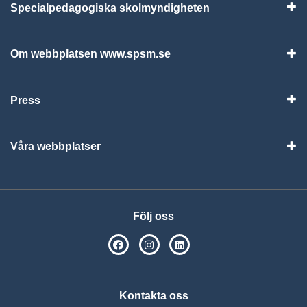
Specialpedagogiska skolmyndigheten
Vis
Om webbplatsen www.spsm.se
Vis
Press
Visa
Våra webbplatser
Visa
Följ oss
SPSM på Facebook
SPSM på Instagram
Följ oss på Linkedin
Kontakta oss