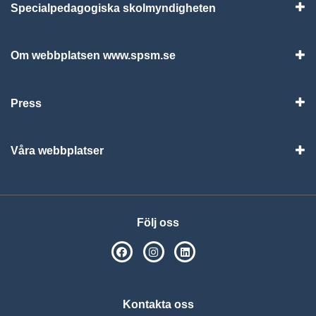
Specialpedagogiska skolmyndigheten
Vis
Om webbplatsen www.spsm.se
Vis
Press
Visa
Våra webbplatser
Visa
Följ oss
SPSM på Facebook
SPSM på Instagram
Följ oss på Linkedin
Kontakta oss