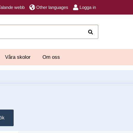
Talande webb
Other languages
Logga in
Sök
Våra skolor
Om oss
ök