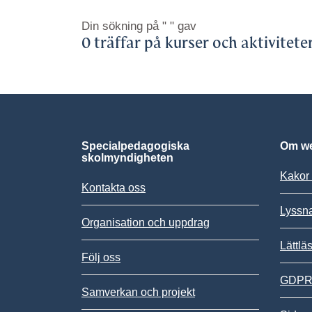
Din sökning på
" "
gav
0 träffar på kurser och aktivitete
Specialpedagogiska
Om we
skolmyndigheten
Kakor 
Kontakta oss
Lyssn
Organisation och uppdrag
Lättlä
Följ oss
GDPR,
Samverkan och projekt