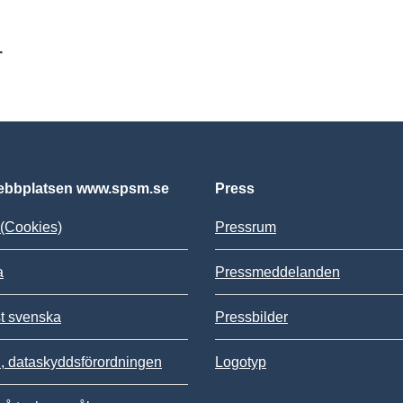
r
bbplatsen www.spsm.se
Press
(Cookies)
Pressrum
a
Pressmeddelanden
st svenska
Pressbilder
 dataskyddsförordningen
Logotyp