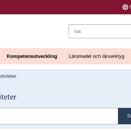
Sök
Kompetensutveckling
Läromedel och lärverktyg
tiviteter
iteter
S