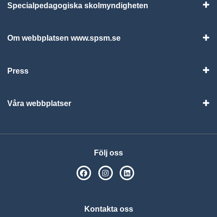
Specialpedagogiska skolmyndigheten
Vis
Om webbplatsen www.spsm.se
Vis
Press
Visa
Våra webbplatser
Visa
Följ oss
SPSM på Facebook
SPSM på Instagram
Följ oss på Linkedin
Kontakta oss