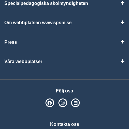
Specialpedagogiska skolmyndigheten
Vis
Om webbplatsen www.spsm.se
Vis
Press
Visa
Våra webbplatser
Visa
Följ oss
SPSM på Facebook
SPSM på Instagram
Följ oss på Linkedin
Kontakta oss