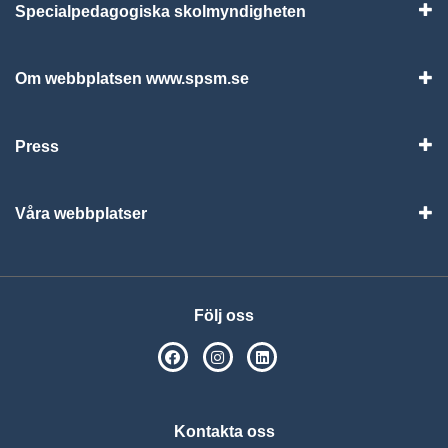
Specialpedagogiska skolmyndigheten
Vis
Om webbplatsen www.spsm.se
Vis
Press
Visa
Våra webbplatser
Visa
Följ oss
SPSM på Facebook
SPSM på Instagram
Följ oss på Linkedin
Kontakta oss