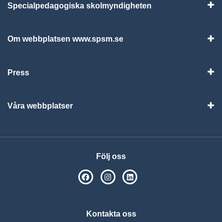
Specialpedagogiska skolmyndigheten
Vis
Om webbplatsen www.spsm.se
Vis
Press
Visa
Våra webbplatser
Visa
Följ oss
SPSM på Facebook
SPSM på Instagram
Följ oss på Linkedin
Kontakta oss