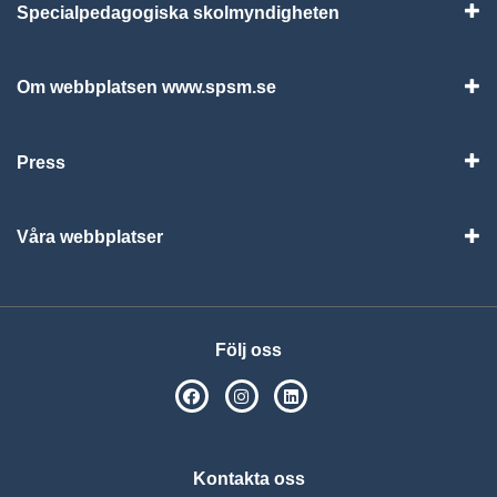
Specialpedagogiska skolmyndigheten
Vis
Om webbplatsen www.spsm.se
Vis
Press
Visa
Våra webbplatser
Visa
Följ oss
SPSM på Facebook
SPSM på Instagram
Följ oss på Linkedin
Kontakta oss