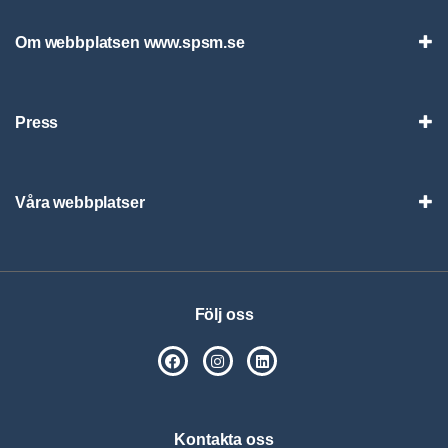
Om webbplatsen www.spsm.se
Vis
Press
Visa
Våra webbplatser
Visa
Följ oss
SPSM på Facebook
SPSM på Instagram
Följ oss på Linkedin
Kontakta oss